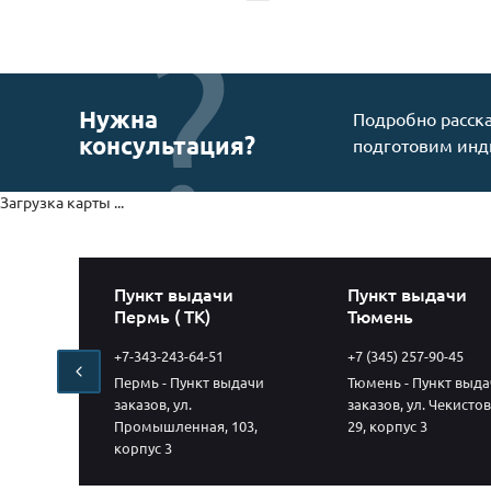
Нужна
Подробно расска
консультация?
подготовим инд
Загрузка карты ...
и
Пункт выдачи
Пункт выдачи
йск
Пермь ( ТК)
Тюмень
+7-343-243-64-51
+7 (345) 257-90-45
-
Пермь - Пункт выдачи
Тюмень - Пункт выда
азов,
заказов, ул.
заказов, ул. Чекистов
В
Промышленная, 103,
29, корпус 3
корпус 3